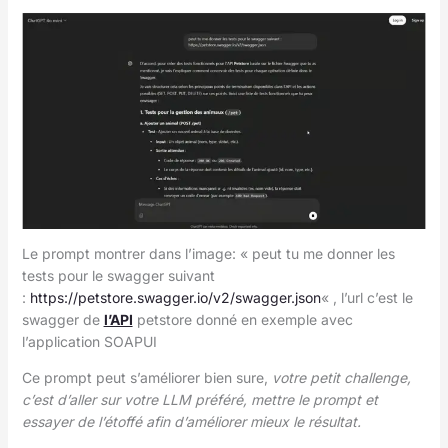
Le prompt montrer dans l’image: « peut tu me donner les
tests pour le swagger suivant
:
https://petstore.swagger.io/v2/swagger.json
« , l’url c’est le
swagger de
l’API
petstore donné en exemple avec
l’application SOAPUI
Ce prompt peut s’améliorer bien sure,
votre petit challenge,
c’est d’aller sur votre LLM préféré, mettre le prompt et
essayer de l’étoffé afin d’améliorer mieux le résultat.