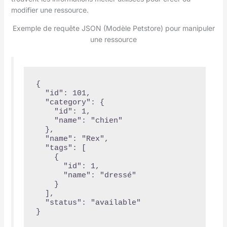
modifier une ressource.
Exemple de requête JSON (Modèle Petstore) pour manipuler
une ressource
{

  "id": 101,

  "category": {

    "id": 1,

    "name": "chien"

  },

  "name": "Rex",

  "tags": [

    {

      "id": 1,

      "name": "dressé"

    }

  ],

  "status": "available"

}