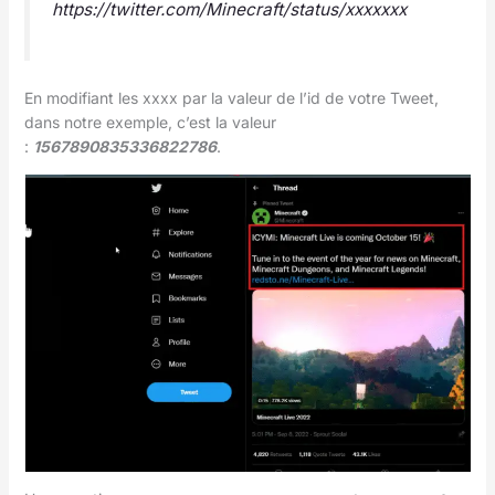
https://twitter.com/Minecraft/status/xxxxxxx
En modifiant les xxxx par la valeur de l’id de votre Tweet,
dans notre exemple, c’est la valeur
:
1567890835336822786
.