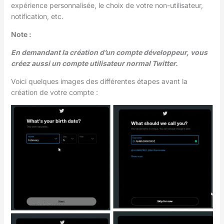
expérience personnalisée, le choix de votre non-utilisateur,
notification, etc.
Note :
En demandant la création d’un compte développeur, vous
créez aussi un compte utilisateur normal Twitter.
Voici quelques images des différentes étapes avant la
création de votre compte :