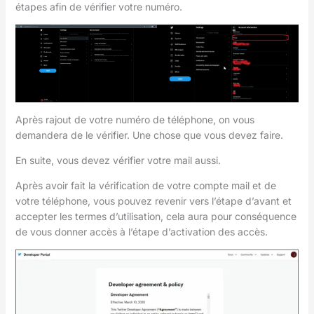
étapes afin de vérifier votre numéro.
Après rajout de votre numéro de téléphone, on vous
demandera de le vérifier. Une chose que vous devez faire.
En suite, vous devez vérifier votre mail aussi.
Après avoir fait la vérification de votre compte mail et de
votre téléphone, vous pouvez revenir vers l’étape d’avant et
accepter les termes d’utilisation, cela aura pour conséquence
de vous donner accès à l’étape d’activation des accès.