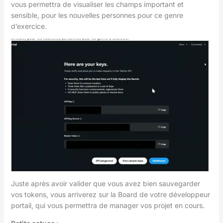
vous permettra de visualiser les champs important et
sensible, pour les nouvelles personnes pour ce genre
d’exercice.
Juste après avoir valider que vous avez bien sauvegarder
vos tokens, vous arriverez sur la Board de votre développeur
portail, qui vous permettra de manager vos projet en cours.