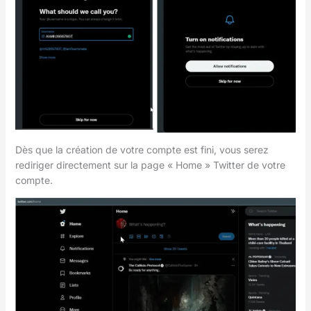
Dès que la création de votre compte est fini, vous serez
rediriger directement sur la page « Home » Twitter de votre
compte.