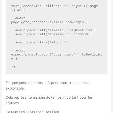
test('connexion utilisateur', async ({ page 
}) => {

  await 
page.goto('https://example.com/login')

  await page.fill('#email', 'qa@test.com')

  await page.fill('#password', '123456')

  await page.click('#login')

  await 
expect(page.locator('.dashboard')).toBeVisibl
e()

En quelques secondes, l’IA peut produire une base
exploitable.
Cela représente un gain de temps important pour les
équipes.
Ce Que Les LLMs Font Très Bien